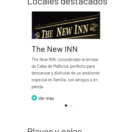
Locales destacados
The New INN
Pizz
The New INN, considerado la terraza
Pizzería
de Calas de Mallorca, perfecto para
emblemá
descansar y disfrutar de un ambiente
Ver
especial en familia, con amigos o en
pareja.
Ver más
Playas y calas