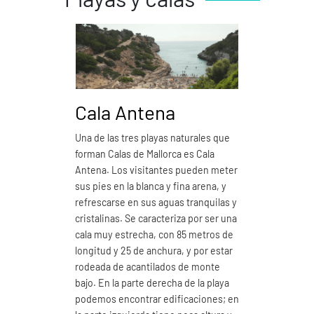
Cala Antena
Cal
Una de las tres playas naturales que
Cala Do
forman Calas de Mallorca es Cala
natural
Antena. Los visitantes pueden meter
Mallorc
sus pies en la blanca y fina arena, y
distanc
refrescarse en sus aguas tranquilas y
arena b
cristalinas. Se caracteriza por ser una
de sus
cala muy estrecha, con 85 metros de
nuestra
longitud y 25 de anchura, y por estar
de anch
rodeada de acantilados de monte
maravil
bajo. En la parte derecha de la playa
Esta pl
podemos encontrar edificaciones; en
separad