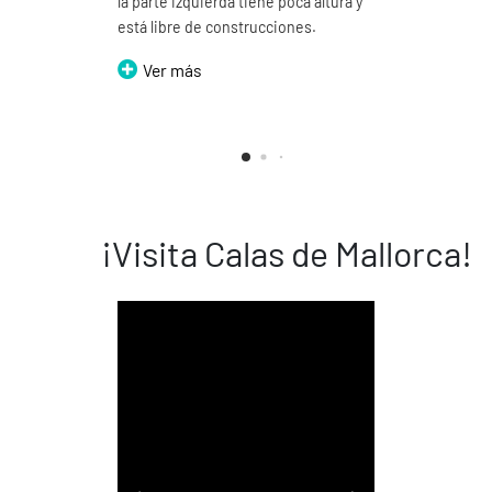
la parte izquierda tiene poca altura y
se pued
está libre de construcciones.
lo tant
Cala Do
Ver más
Doming
Ver
¡Visita Calas de Mallorca!