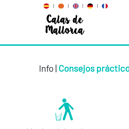
|
|
|
|
Calas de
Mallorca
Info |
Consejos práctic