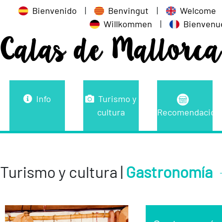
Bienvenido
|
Benvingut
|
Welcome
Willkommen
|
Bienvenu
Calas de Mallorca
Info
Turismo y
cultura
Recomendacion
Turismo y cultura |
Gastronomía