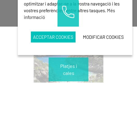
optimitzar i adaptar-se a la vostra navegació i les
vostres preferències, entre altres tasques.
Més
informació
ACCEPTAR COOKIES
MODIFICAR COOKIES
Platjes i
cales
Llocs
d'interès