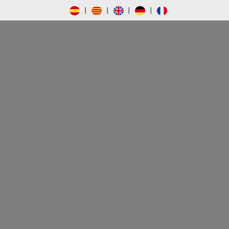
|
|
|
|