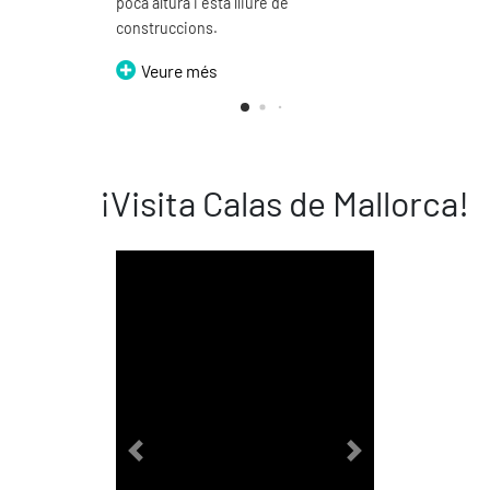
poca altura i està lliure de
construccions.
Veure més
¡Visita Calas de Mallorca!
Previous
Next