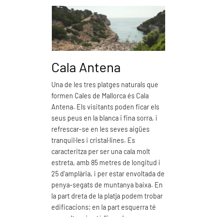
Cala Antena
Cal
Una de les tres platges naturals que
Cala Do
formen Cales de Mallorca és Cala
natural
Antena. Els visitants poden ficar els
Mallorc
seus peus en la blanca i fina sorra, i
distànc
refrescar-se en les seves aigües
sorra bl
tranquil·les i cristal·lines. Es
les sev
caracteritza per ser una cala molt
nostra 
estreta, amb 85 metres de longitud i
metres 
25 d'amplària, i per estar envoltada de
meravel
penya-segats de muntanya baixa. En
Ve
la part dreta de la platja podem trobar
edificacions; en la part esquerra té