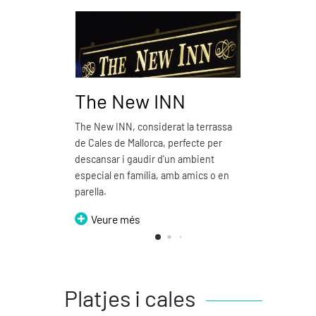
The New INN
Pizz
The New INN, considerat la terrassa
Pizzeria
de Cales de Mallorca, perfecte per
emblemà
descansar i gaudir d'un ambient
Ve
especial en família, amb amics o en
parella.
Veure més
Platjes i cales