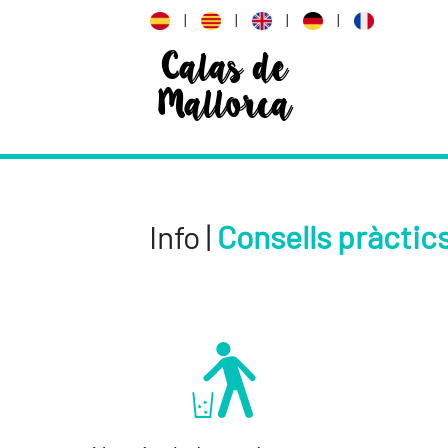
|
|
|
|
Calas de
Mallorca
Info |
Consells pràctic