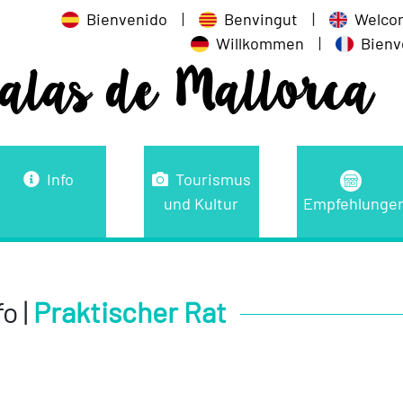
Bienvenido
|
Benvingut
|
Welco
Willkommen
|
Bien
alas de Mallorca
Info
Tourismus
und Kultur
Empfehlunge
fo |
Praktischer Rat