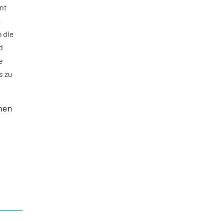
nt
r
m die
d
e
s zu
hen