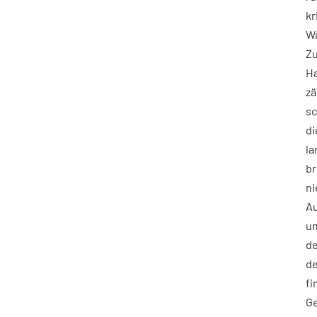
kr
Wa
Zu
H
zä
sc
di
la
br
ni
Au
um
de
de
fi
G