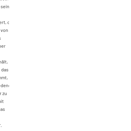
r seine
rt, da
 von
s
ber
ält,
 das
mmt,
edene
r zu
it
das
.