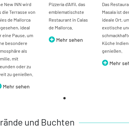
e New INN wird
Pizzería d’Alfil, das
Das Restaura
s die Terrasse von
emblematischste
Masala ist de
les de Mallorca
Restaurant in Calas
ideale Ort, u
gesehen, ideal
de Mallorca.
exotische un
r eine Pause, um
schmackhaft
Mehr sehen
ne besondere
Küche Indien
mosphäre als
genießen.
milie, mit
Mehr se
eunden oder zu
eit zu genießen.
Mehr sehen
rände und Buchten