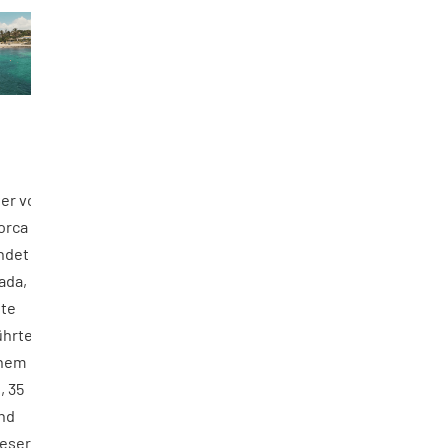
ter von
orca
indet
ada,
nte
ührte
inem
, 35
und
ieser