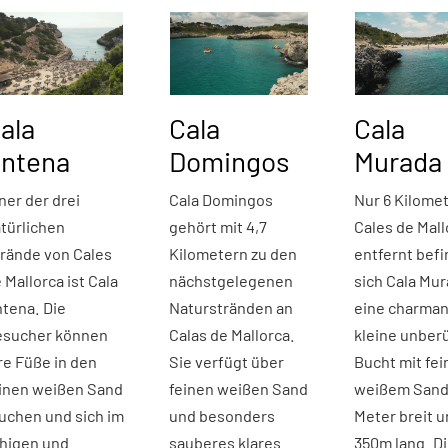
ala
Cala
Cala
ntena
Domingos
Murada
ner der drei
Cala Domingos
Nur 6 Kilome
türlichen
gehört mit 4,7
Cales de Mall
rände von Cales
Kilometern zu den
entfernt bef
 Mallorca ist Cala
nächstgelegenen
sich Cala Mur
tena. Die
Naturstränden an
eine charma
esucher können
Calas de Mallorca.
kleine unber
re Füße in den
Sie verfügt über
Bucht mit fe
inen weißen Sand
feinen weißen Sand
weißem Sand
uchen und sich im
und besonders
Meter breit 
higen und
sauberes klares
350m lang. D