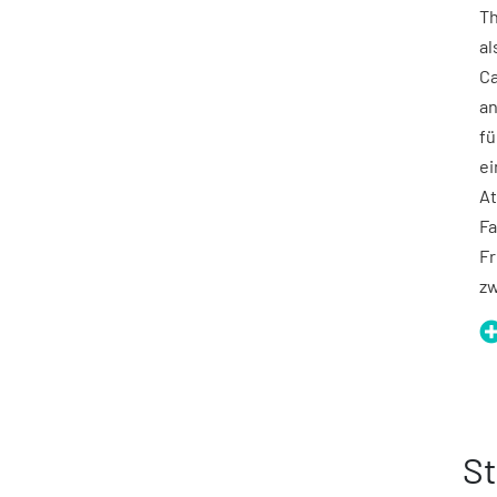
Th
al
Ca
an
fü
ei
At
Fa
Fr
zw
St