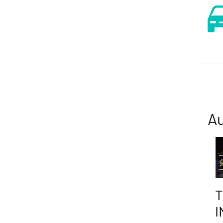
Au
T
I