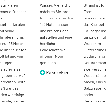
istallklaren
Wasser. Vielleicht
Strand ist fü
sser erfrischen.
möchten Sie Ihren
Form
 den
Regenschirm in den
bemerkenswe
auptmerkmalen
150 Meter langen
das Bachbett
hlt seine
und breiten Sand
Es Fangar da
hmalere Form,
aufstellen und eine
ganze Jahr ü
e nur 85 Meter
herrliche
Wasser im
ng und 25 Meter
Landschaft mit
Hintergrund h
eit ist und von
offenem Meer
wodurch man
edrigen
genießen.
Gefühl beko
släuferfelsen
zwei verschi
Mehr sehen
geben ist. Auf
Wasserrände
r rechten Seite
haben, eins m
s Strandes
Salzwasser, 
nden wir einige
andere
ebäude, während
Regenwasser