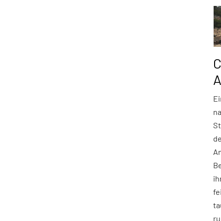
C
A
Ei
na
St
de
An
B
ih
fe
ta
ru