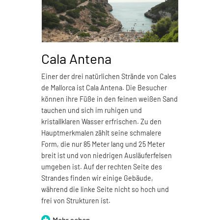
Cala Antena
C
Einer der drei natürlichen Strände von Cales
Cal
de Mallorca ist Cala Antena. Die Besucher
den
können ihre Füße in den feinen weißen Sand
Cal
tauchen und sich im ruhigen und
wei
kristallklaren Wasser erfrischen. Zu den
Was
Hauptmerkmalen zählt seine schmalere
Reg
Form, die nur 85 Meter lang und 25 Meter
bre
breit ist und von niedrigen Ausläuferfelsen
Lan
umgeben ist. Auf der rechten Seite des
Strandes finden wir einige Gebäude,
während die linke Seite nicht so hoch und
frei von Strukturen ist.
Mehr sehen