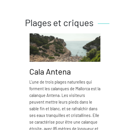
Plages et criques
Cala Antena
Ca
L'une de trois plages naturelles qui
La ca
forment les calanques de Mallorca est la
plages
calanque Antena. Les visiteurs
calanq
peuvent mettre leurs pieds dans le
kilomè
sable fin et blanc, et se rafraîchir dans
sable 
ses eaux tranquilles et cristallines. Elle
ses ea
se caractérise pour être une calanque
sur se
étroite, avec 85 mètres de longueur et
largeu