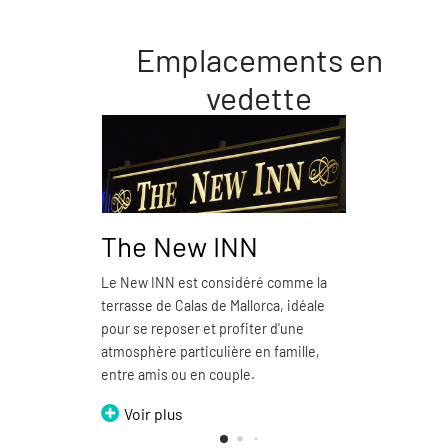
Emplacements en
vedette
The New INN
Piz
Le New INN est considéré comme la
La Pizz
terrasse de Calas de Mallorca, idéale
plus e
pour se reposer et profiter d'une
Mallor
atmosphère particulière en famille,
Vo
entre amis ou en couple.
Voir plus