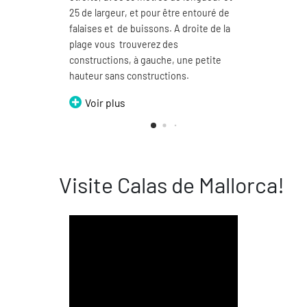
25 de largeur, et pour être entouré de
paysag
falaises et de buissons. A droite de la
par un
plage vous trouverez des
peut l
constructions, à gauche, une petite
différ
hauteur sans constructions.
Domin
Voir plus
Vo
Visite Calas de Mallorca!