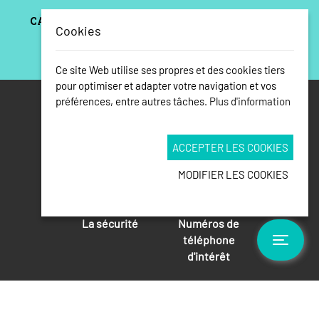
Cookies
Ce site Web utilise ses propres et des cookies tiers
pour optimiser et adapter votre navigation et vos
préférences, entre autres tâches.
Plus d'information
ACCEPTER LES COOKIES
Situation et
Comment
environnement
arriver
MODIFIER LES COOKIES
La sécurité
Numéros de
téléphone
Toggle
d'intérêt
Calas de Mallorca
07689 - Mallorca, Illes Balears ·
info@calasdemallorca.com