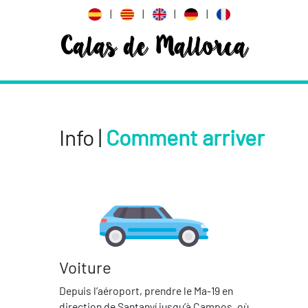
|
|
|
|
Calas de Mallorca
Info |
Comment arriver
Voiture
Depuis l’aéroport, prendre le Ma-19 en
direction de Santanyí jusqu’à Campos, où