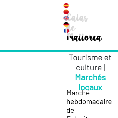
|
|
Calas
|
de
|
Mallorca
Tourisme et
culture |
Marchés
locaux
Marché
hebdomadaire
de