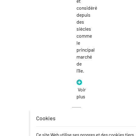
et
considéré
depuis
des
siècles
comme
le
principal
marché
de
l'île.
Voir
plus
Cookies
Marché
hebdomadaire
Ce site Web utilise ses propres et des cookies tiers