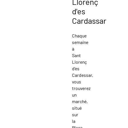
Llorenç
d'es
Cardassar
Chaque
semaine
à
Sant
Llorenç
d'es
Cardessar,
vous
trouverez
un
marché,
situé
sur
la
Plaça