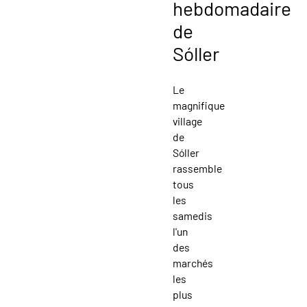
hebdomadaire
de
Sóller
Le
magnifique
village
de
Sóller
rassemble
tous
les
samedis
l'un
des
marchés
les
plus