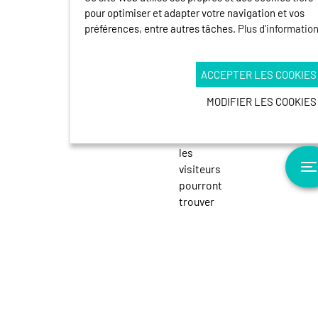
de
pour optimiser et adapter votre navigation et vos
Santanyí
préférences, entre autres tâches.
Plus d'informatio
Dans
ACCEPTER LES COOKIES
le
MODIFIER LES COOKIES
village
de
Santanyí,
les
visiteurs
T
pourront
trouver
un
marché
toutes
les
semaines
sur
la