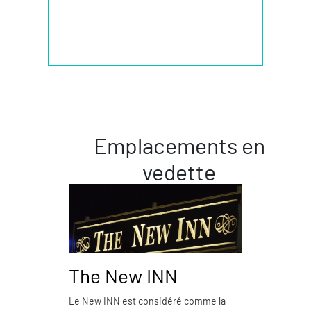
Emplacements en
vedette
The New INN
Piz
Le New INN est considéré comme la
La Pizz