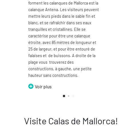
forment les calanques de Mallorca est la
plages
calanque Antena. Les visiteurs peuvent
calanq
mettre leurs pieds dans le sable fin et
kilomè
blanc, et se rafraîchir dans ses eaux
sable 
tranquilles et cristallines. Elle se
ses ea
caractérise pour être une calanque
sur se
étroite, avec 85 mètres de longueur et
largeu
25 de largeur, et pour être entouré de
paysa
falaises et de buissons. A droite de la
par un
plage vous trouverez des
peut l
constructions, à gauche, une petite
différ
hauteur sans constructions.
Domin
Voir plus
Vo
Visite Calas de Mallorca!