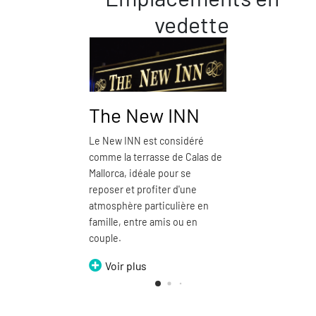
vedette
The New INN
Pizzer
Le New INN est considéré
La Pizzería 
comme la terrasse de Calas de
restaurant 
Mallorca, idéale pour se
emblémati
reposer et profiter d'une
Mallorca.
atmosphère particulière en
Voir p
famille, entre amis ou en
couple.
Voir plus