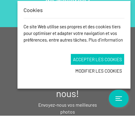
de Mallorca?
Cookies
Ce site Web utilise ses propres et des cookies tiers
pour optimiser et adapter votre navigation et vos
préférences, entre autres tâches.
Plus d'information
Partagez vos
souvenirs de
ACCEPTER LES COOKIES
Calas de
MODIFIER LES COOKIES
Mallorca avec
nous!
Toggle
Envoyez-nous vos meilleures
photos