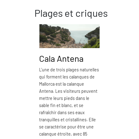
Plages et criques
Cala Antena
Cala
L'une de trois plages naturelles
La calanq
qui forment les calanques de
des plages
Mallorca est la calanque
proches d
Antena. Les visiteurs peuvent
Mallorca, 
mettre leurs pieds dans le
kilomètres
sable fin et blanc, et se
par son sab
rafraîchir dans ses eaux
la propret
tranquilles et cristallines. Elle
peut plant
se caractérise pour être une
ses 150 mè
calanque étroite, avec 85
de largeur,