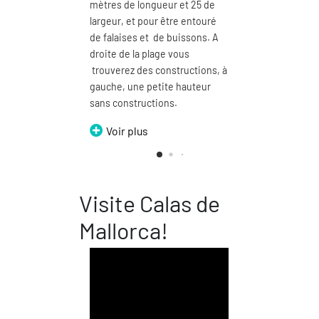
mètres de longueur et 25 de
merveille
largeur, et pour être entouré
sur la mer
de falaises et de buissons. A
corniche r
droite de la plage vous
peut longer
trouverez des constructions, à
On peut di
gauche, une petite hauteur
Petite ca
sans constructions.
Voir p
Voir plus
Visite Calas de
Mallorca!