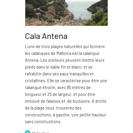
Cala Antena
C
L'une de trois plages naturelles qui forment
La 
les calanques de Mallorca est la calanque
nat
Antena. Les visiteurs peuvent mettre leurs
Mal
pieds dans le sable fin et blanc, et se
cara
rafraîchir dans ses eaux tranquilles et
pro
cristallines. Elle se caractérise pour être une
par
calanque étroite, avec 85 mètres de
lar
longueur et 25 de largeur, et pour être
don
entouré de falaises et de buissons. A droite
cor
de la plage vous trouverez des
nag
constructions, à gauche, une petite hauteur
et 
sans constructions.