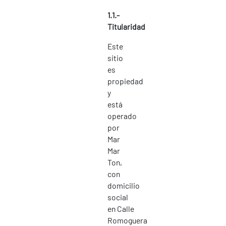
1.1.-
Titularidad
Este
sitio
es
propiedad
y
está
operado
por
Mar
Mar
Ton,
con
domicilio
social
en Calle
Romoguera