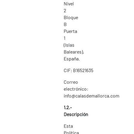
Nivel
2
Bloque
B
Puerta
1
(Islas
Baleares),
España.
CIF: B16521635
Correo
electrónico:
info@calasdemallorca.com
1.2.-
Descripción
Esta
Política