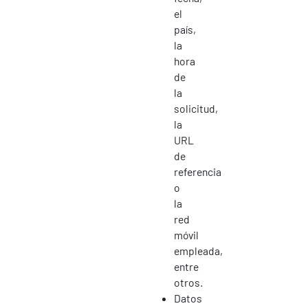
el
país,
la
hora
de
la
solicitud,
la
URL
de
referencia
o
la
red
móvil
empleada,
entre
otros.
Datos