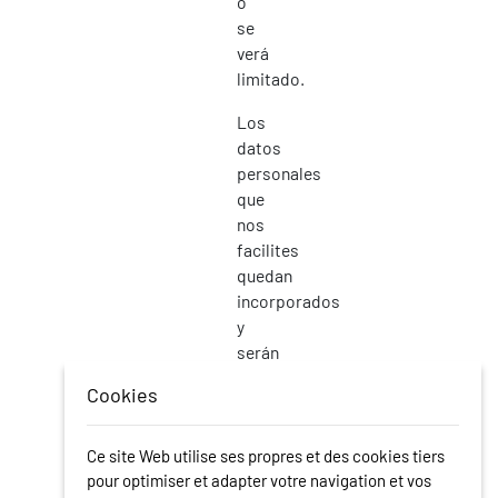
o
se
verá
limitado.
Los
datos
personales
que
nos
facilites
quedan
incorporados
y
serán
tratados
Cookies
en
los
ficheros
Ce site Web utilise ses propres et des cookies tiers
titularidad
pour optimiser et adapter votre navigation et vos