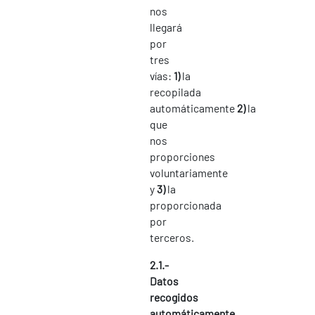
nos
llegará
por
tres
vías:
1)
la
recopilada
automáticamente
2)
la
que
nos
proporciones
voluntariamente
y
3)
la
proporcionada
por
terceros.
2.1.-
Datos
recogidos
automáticamente