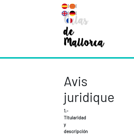
|
|
|
|
Calas
de
Mallorca
Avis
juridique
1.-
Titularidad
y
descripción