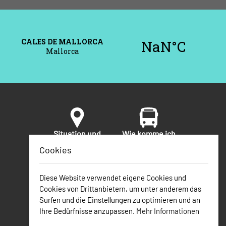
Situation und
Wie komme ich
Umgebung
hin?
Cookies
Diese Website verwendet eigene Cookies und
Sicherheit
Nützliche
Cookies von Drittanbietern, um unter anderem das
Telefonnummern
Surfen und die Einstellungen zu optimieren und an
Ihre Bedürfnisse anzupassen.
Mehr Informationen