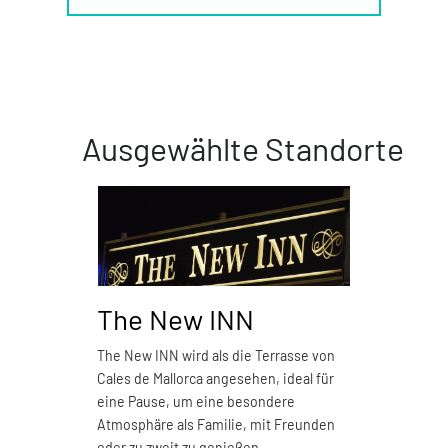
Ausgewählte Standorte
The New INN
Piz
The New INN wird als die Terrasse von
Pizzer
Cales de Mallorca angesehen, ideal für
Restau
eine Pause, um eine besondere
M
Atmosphäre als Familie, mit Freunden
oder zu zweit zu genießen.