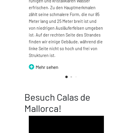
ruhigen und kristallklaren Wasser
beson
erfrischen. Zu den Hauptmerkmalen
Viell
zählt seine schmalere Form, die nur 85
Regen
Meter lang und 25 Meter breit ist und
und b
von niedrigen Ausläuferfelsen umgeben
herrl
ist. Auf der rechten Seite des Strandes
genie
finden wir einige Gebäude, während die
M
linke Seite nicht so hoch und frei von
Strukturen ist.
Mehr sehen
Besuch Calas de
Mallorca!