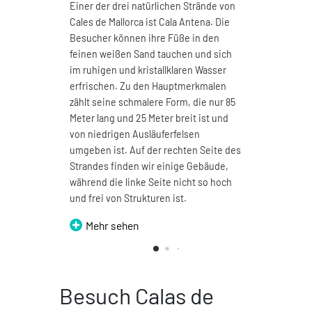
Einer der drei natürlichen Strände von
Cala D
Cales de Mallorca ist Cala Antena. Die
Kilom
Besucher können ihre Füße in den
Naturs
feinen weißen Sand tauchen und sich
verfü
im ruhigen und kristallklaren Wasser
beson
erfrischen. Zu den Hauptmerkmalen
Vielle
zählt seine schmalere Form, die nur 85
Regen
Meter lang und 25 Meter breit ist und
und br
von niedrigen Ausläuferfelsen
herrli
umgeben ist. Auf der rechten Seite des
genie
Strandes finden wir einige Gebäude,
Me
während die linke Seite nicht so hoch
und frei von Strukturen ist.
Mehr sehen
Besuch Calas de