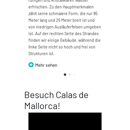
ruhigen und kristallklaren Wasser
beson
erfrischen. Zu den Hauptmerkmalen
Vielle
zählt seine schmalere Form, die nur 85
Regen
Meter lang und 25 Meter breit ist und
und b
von niedrigen Ausläuferfelsen umgeben
herrl
ist. Auf der rechten Seite des Strandes
genie
finden wir einige Gebäude, während die
M
linke Seite nicht so hoch und frei von
Strukturen ist.
Mehr sehen
Besuch Calas de
Mallorca!