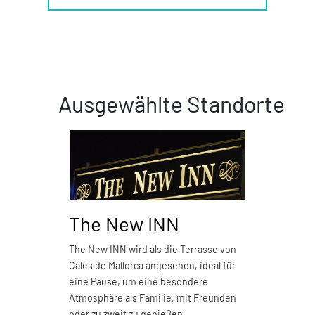
Ausgewählte Standorte
The New INN
Piz
The New INN wird als die Terrasse von
Pizzer
Cales de Mallorca angesehen, ideal für
Restau
eine Pause, um eine besondere
M
Atmosphäre als Familie, mit Freunden
oder zu zweit zu genießen.