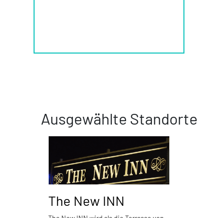
Ausgewählte Standorte
The New INN
Piz