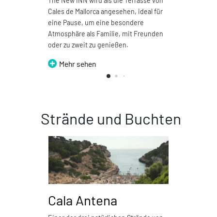
The New INN wird als die Terrasse von
Pizzer
Cales de Mallorca angesehen, ideal für
Restau
eine Pause, um eine besondere
Me
Atmosphäre als Familie, mit Freunden
oder zu zweit zu genießen.
Mehr sehen
Strände und Buchten
Cala Antena
Ca