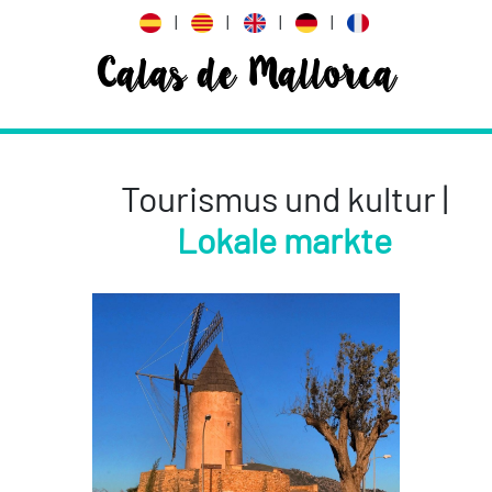
|
|
|
|
Calas de Mallorca
Tourismus und kultur |
Lokale markte