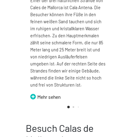
Einer der drei natürlichen Strände von
Cala 
Cales de Mallorca ist Cala Antena. Die
Kilom
Besucher können ihre Füße in den
Naturs
feinen weißen Sand tauchen und sich
verfü
im ruhigen und kristallklaren Wasser
beson
erfrischen. Zu den Hauptmerkmalen
Vielle
zählt seine schmalere Form, die nur 85
Regen
Meter lang und 25 Meter breit ist und
und br
von niedrigen Ausläuferfelsen
herrl
umgeben ist. Auf der rechten Seite des
genie
Strandes finden wir einige Gebäude,
Me
während die linke Seite nicht so hoch
und frei von Strukturen ist.
Mehr sehen
Besuch Calas de