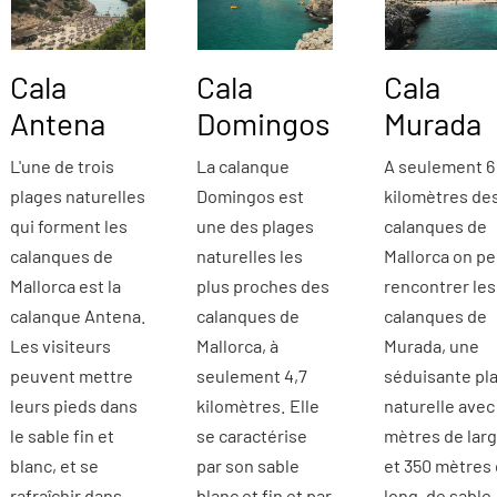
Cala
Cala
Cala
Antena
Domingos
Murada
L'une de trois
La calanque
A seulement 6
plages naturelles
Domingos est
kilomètres de
qui forment les
une des plages
calanques de
calanques de
naturelles les
Mallorca on pe
Mallorca est la
plus proches des
rencontrer les
calanque Antena.
calanques de
calanques de
Les visiteurs
Mallorca, à
Murada, une
peuvent mettre
seulement 4,7
séduisante pl
leurs pieds dans
kilomètres. Elle
naturelle avec
le sable fin et
se caractérise
mètres de lar
blanc, et se
par son sable
et 350 mètres
rafraîchir dans
blanc et fin et par
long, de sable