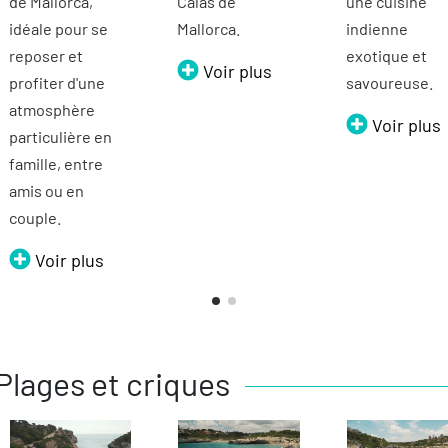
de Mallorca,
Calas de
une cuisine
idéale pour se
Mallorca.
indienne
reposer et
exotique et
Voir plus
profiter d'une
savoureuse.
atmosphère
Voir plus
particulière en
famille, entre
amis ou en
couple.
Voir plus
Plages et criques