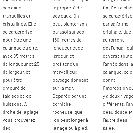
ses eaux
la propreté de
fin. Cette plag
tranquilles et
ses eaux. On
se caractérise
cristallines. Elle
peut planter son
par sa forme
se caractérise
parasol sur ses
originale, due
pour être une
150 mètres de
au torrent
calanque étroite,
longueur et de
d’esFangar qui
avec 85 mètres
largeur, et
déverse toute
de longueur et 25
profiter d’un
l’année dans la
de largeur, et
merveilleux
calanque, ce q
pour être
paysage donnant
donne
entouré de
sur la mer.
l’impression qu
falaises et de
Séparée par une
y a deux rivag
buissons. A
corniche
différents, l’un
droite de la plage
rocheuse, que
d’eau douce et
vous trouverez
l’on peut longer à
l’autre d’eau
des
la nage ou à pied.
salée.