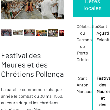
Detes
locales
Célébrations
Sant
du
Agustí
Carmen
Felani
de
Porto
Festival des
Cristo
Maures et des
Chrétiens Pollença
Sant
Festiva
Antoni
des
La bataille commémore chaque
Manacor
Maure
année le combat du 30 mai 1550,
et
au cours duquel les chrétiens,
des
dirigés par Joan Mas,