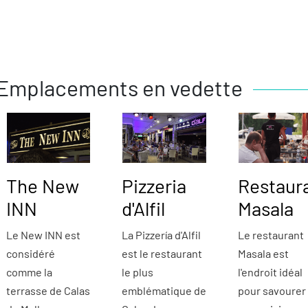
Emplacements en vedette
The New
Pizzeria
Restaur
INN
d'Alfil
Masala
Le New INN est
La Pizzería d'Alfil
Le restaurant
considéré
est le restaurant
Masala est
comme la
le plus
l'endroit idéal
terrasse de Calas
emblématique de
pour savourer