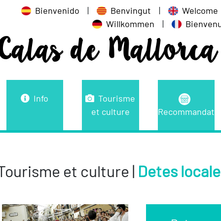
Bienvenido
|
Benvingut
|
Welcome
Willkommen
|
Bienven
Calas de Mallorca
Info
Tourisme
et culture
Recommandati
Tourisme et culture |
Detes locale