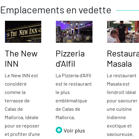
Emplacements en vedette
The New
Pizzeria
Restaur
INN
d'Alfil
Masala
Le New INN est
La Pizzería d'Alfil
Le restaurant
considéré
est le restaurant
Masala est
comme la
le plus
l'endroit idéal
terrasse de
emblématique
pour savourer
Calas de
de Calas de
une cuisine
Mallorca, idéale
Mallorca.
indienne
pour se reposer
exotique et
Voir plus
et profiter d'une
savoureuse.