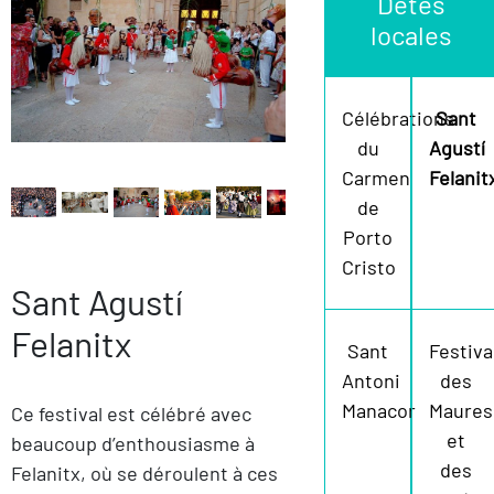
Detes
locales
Célébrations
Sant
du
Agustí
Carmen
Felanit
de
Porto
Cristo
Sant Agustí
Felanitx
Sant
Festiva
Antoni
des
Manacor
Maures
Ce festival est célébré avec
et
beaucoup d’enthousiasme à
des
Felanitx, où se déroulent à ces