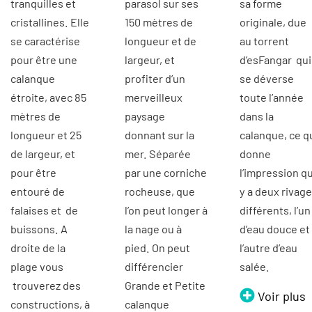
tranquilles et
parasol sur ses
sa forme
cristallines. Elle
150 mètres de
originale, due
se caractérise
longueur et de
au torrent
pour être une
largeur, et
d’esFangar qui
calanque
profiter d’un
se déverse
étroite, avec 85
merveilleux
toute l’année
mètres de
paysage
dans la
longueur et 25
donnant sur la
calanque, ce q
de largeur, et
mer. Séparée
donne
pour être
par une corniche
l’impression qu’
entouré de
rocheuse, que
y a deux rivag
falaises et de
l’on peut longer à
différents, l’un
buissons. A
la nage ou à
d’eau douce et
droite de la
pied. On peut
l’autre d’eau
plage vous
différencier
salée.
trouverez des
Grande et Petite
Voir plus
constructions, à
calanque