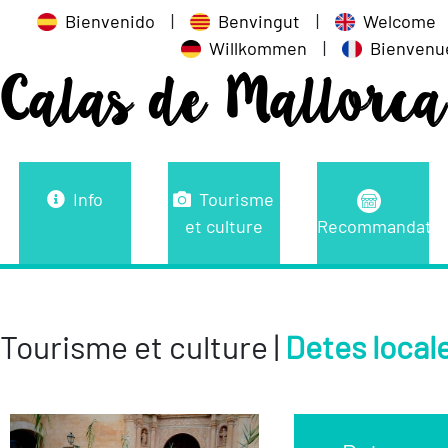
Bienvenido
|
Benvingut
|
Welcome
Willkommen
|
Bienvenu
Calas de Mallorca
Info
Tourisme
et culture
Recommandatio
Tourisme et culture |
Detes local