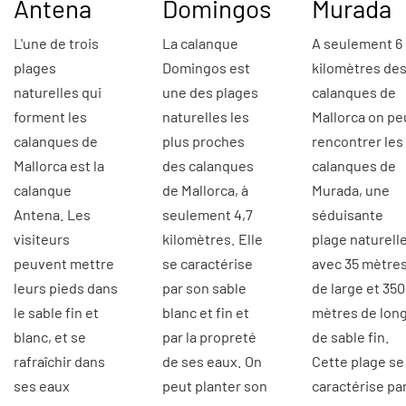
Antena
Domingos
Murada
L'une de trois
La calanque
A seulement 6
plages
Domingos est
kilomètres de
naturelles qui
une des plages
calanques de
forment les
naturelles les
Mallorca on pe
calanques de
plus proches
rencontrer les
Mallorca est la
des calanques
calanques de
calanque
de Mallorca, à
Murada, une
Antena. Les
seulement 4,7
séduisante
visiteurs
kilomètres. Elle
plage naturell
peuvent mettre
se caractérise
avec 35 mètre
leurs pieds dans
par son sable
de large et 350
le sable fin et
blanc et fin et
mètres de long
blanc, et se
par la propreté
de sable fin.
rafraîchir dans
de ses eaux. On
Cette plage se
ses eaux
peut planter son
caractérise pa