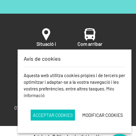
Situació i
Com arribar
voltants
Avís de cookies
Seguretat
Telèfons
Aquesta web utilitza cookies pròpies i de tercers per
d'interès
optimitzar i adaptar-se a la vostra navegació i les
vostres preferències, entre altres tasques.
Més
informació
Calas de Mallorca
07689 - Mallorca, Illes Balears ·
info@calasdemallorca.com
ACCEPTAR COOKIES
MODIFICAR COOKIES