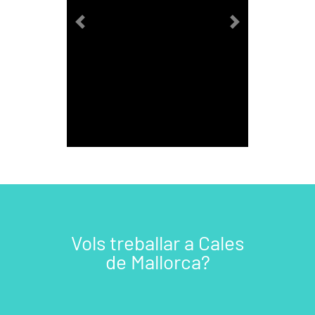
Previous
Next
Vols treballar a Cales
de Mallorca?