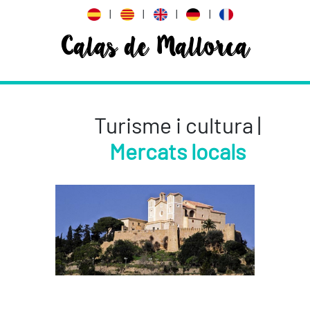
|
|
|
|
Calas de Mallorca
Turisme i cultura |
Mercats locals