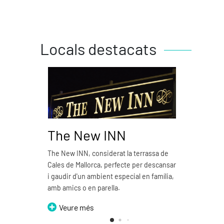
Locals destacats
The New INN
Piz
The New INN, considerat la terrassa de
Pizzer
Cales de Mallorca, perfecte per descansar
emble
i gaudir d'un ambient especial en família,
V
amb amics o en parella.
Veure més