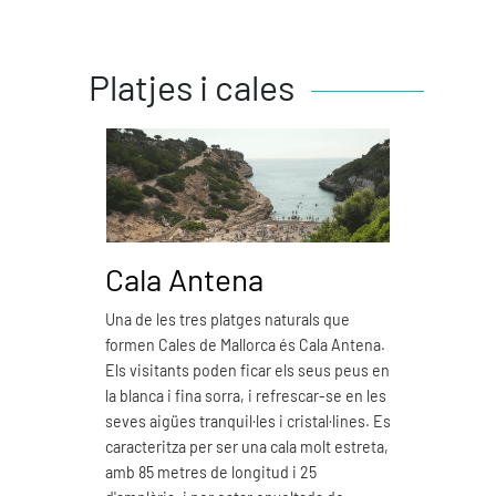
Platjes i cales
Cala Antena
Ca
Una de les tres platges naturals que
Cala 
formen Cales de Mallorca és Cala Antena.
natur
Els visitants poden ficar els seus peus en
Mallo
la blanca i fina sorra, i refrescar-se en les
Es car
seves aigües tranquil·les i cristal·lines. Es
fina,
caracteritza per ser una cala molt estreta,
Podem
amb 85 metres de longitud i 25
seves