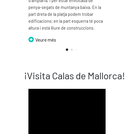
d'amplària, i per estar envoltada de
d'un 
penya-segats de muntanya baixa. En la
V
part dreta de la platja podem trobar
edificacions; en la part esquerra té poca
altura i està lliure de construccions.
Veure més
¡Visita Calas de Mallorca!