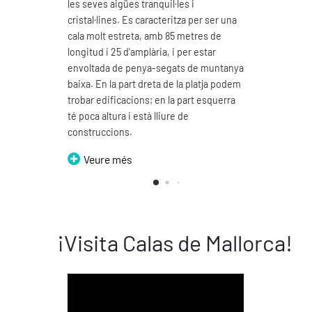
les seves aigües tranquil·les i
fina, 
cristal·lines. Es caracteritza per ser una
Podem 
cala molt estreta, amb 85 metres de
seves 
longitud i 25 d'amplària, i per estar
d'un 
envoltada de penya-segats de muntanya
V
baixa. En la part dreta de la platja podem
trobar edificacions; en la part esquerra
té poca altura i està lliure de
construccions.
Veure més
¡Visita Calas de Mallorca!