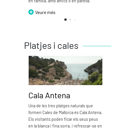
en família, amb amics o en parella.
Veure més
Platjes i cales
Cala Antena
Ca
Una de les tres platges naturals que
Cala 
formen Cales de Mallorca és Cala Antena.
natur
Els visitants poden ficar els seus peus
Mallor
en la blanca i fina sorra, i refrescar-se en
Es car