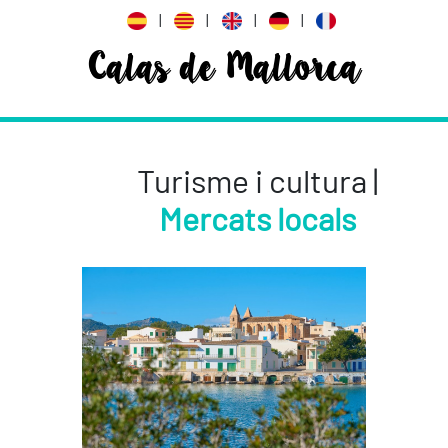
|
|
|
|
Calas de Mallorca
Turisme i cultura |
Mercats locals