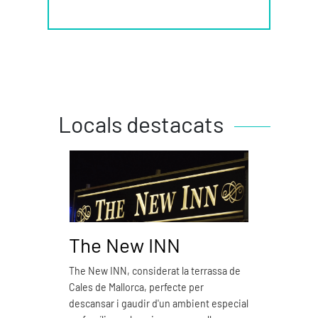
Locals destacats
The New INN
Piz
The New INN, considerat la terrassa de
Pizzer
Cales de Mallorca, perfecte per
emble
descansar i gaudir d'un ambient especial
V