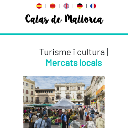
|
|
|
|
Calas de Mallorca
Turisme i cultura |
Mercats locals