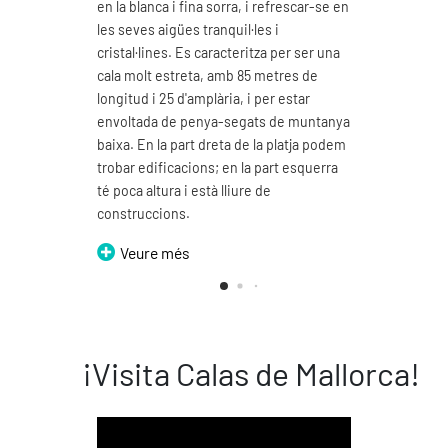
en la blanca i fina sorra, i refrescar-se en
Es car
les seves aigües tranquil·les i
fina, 
cristal·lines. Es caracteritza per ser una
Podem 
cala molt estreta, amb 85 metres de
seves 
longitud i 25 d'amplària, i per estar
d'un 
envoltada de penya-segats de muntanya
V
baixa. En la part dreta de la platja podem
trobar edificacions; en la part esquerra
té poca altura i està lliure de
construccions.
Veure més
¡Visita Calas de Mallorca!