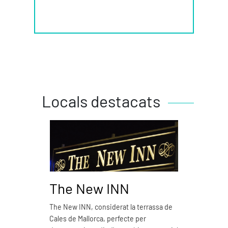
Locals destacats
The New INN
Piz
The New INN, considerat la terrassa de
Pizzer
Cales de Mallorca, perfecte per
emble