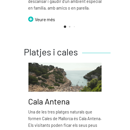
descansar i gaudir d'un ambient especial
V
en família, amb amics o en parella.
Veure més
Platjes i cales
Cala Antena
Ca
Una de les tres platges naturals que
Cala 
formen Cales de Mallorca és Cala Antena.
natur
Els visitants poden ficar els seus peus
Mallor