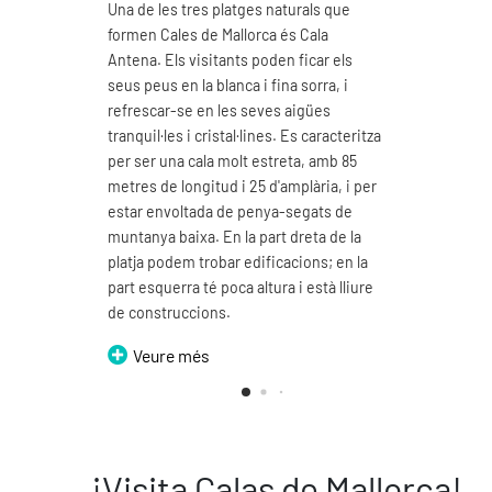
Una de les tres platges naturals que
Cala 
formen Cales de Mallorca és Cala
natur
Antena. Els visitants poden ficar els
Mallor
seus peus en la blanca i fina sorra, i
Es car
refrescar-se en les seves aigües
fina, 
tranquil·les i cristal·lines. Es caracteritza
Podem 
per ser una cala molt estreta, amb 85
seves 
metres de longitud i 25 d'amplària, i per
d'un m
estar envoltada de penya-segats de
V
muntanya baixa. En la part dreta de la
platja podem trobar edificacions; en la
part esquerra té poca altura i està lliure
de construccions.
Veure més
¡Visita Calas de Mallorca!