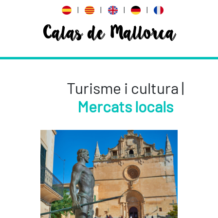
|
|
|
|
Calas de Mallorca
Turisme i cultura |
Mercats locals