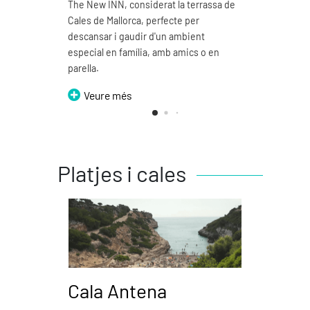
The New INN, considerat la terrassa de
Pizzer
Cales de Mallorca, perfecte per
emble
descansar i gaudir d'un ambient
V
especial en família, amb amics o en
parella.
Veure més
Platjes i cales
Cala Antena
Ca