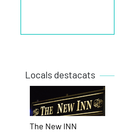
Locals destacats
The New INN
Piz